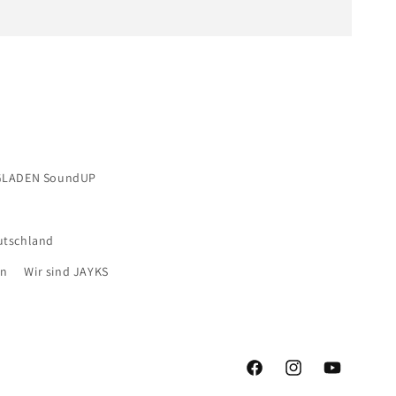
GLADEN SoundUP
utschland
en
Wir sind JAYKS
Facebook
Instagram
YouTube