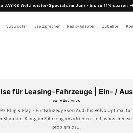
ie JAYKS Weltmeister-Specials im Juni - bis zu 11% sparen
Subwoofer
Lautsprecher
Radio-Adapter
Zubehör
Kon
se für Leasing-Fahrzeuge | Ein- / Aus
24. MÄRZ 2025
ets Plug & Play - Für Fahrzeuge von Audi bis Volvo Optimal fü
em Standard-Klang im Fahrzeug unzufrieden sind, wünschen si
problemlos...