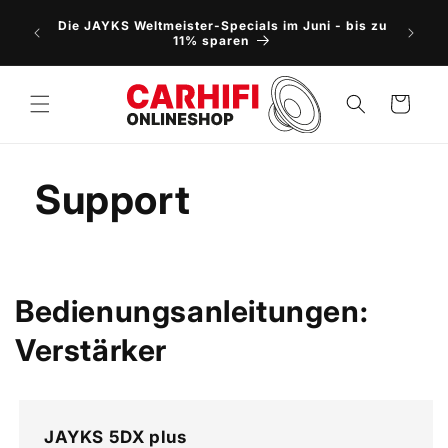
Direkt
NEU: 5
zum
Die JAYKS Weltmeister-Specials im Juni - bis zu
Vorbes
Inhalt
11% sparen
Warenkorb
Support
Bedienungsanleitungen:
Verstärker
JAYKS 5DX plus