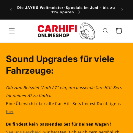
Direkt
NEU: 5
zum
Die JAYKS Weltmeister-Specials im Juni - bis zu
Vorbes
Inhalt
11% sparen
Warenkorb
Sound Upgrades für viele
Fahrzeuge:
Gib zum Beispiel "Audi A7" ein, um passende Car-Hifi-Sets
für deinen A7 zu finden.
Eine Übersicht über alle Car-Hifi-Sets findest Du übrigens
hier
.
Du findest kein passendes Set für Deinen Wagen?
Sag uns Bescheid
, wir beraten Dich auch gern persönlich.