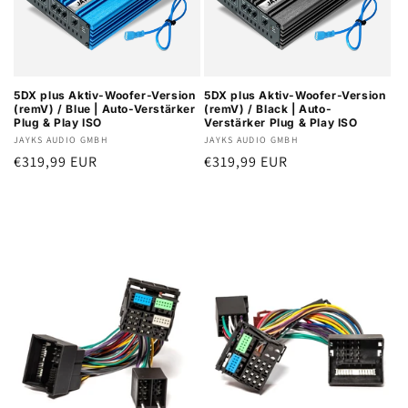
5DX plus Aktiv-Woofer-Version
5DX plus Aktiv-Woofer-Version
(remV) / Blue | Auto-Verstärker
(remV) / Black | Auto-
Plug & Play ISO
Verstärker Plug & Play ISO
Anbieter:
JAYKS AUDIO GMBH
Anbieter:
JAYKS AUDIO GMBH
Normaler
€319,99 EUR
Normaler
€319,99 EUR
Preis
Preis