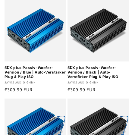
5DX plus Passiv-Woofer-
5DX plus Passiv-Woofer-
Version / Blue | Auto-Verstärker
Version / Black | Auto-
Plug & Play ISO
Verstärker Plug & Play ISO
Anbieter:
JAYKS AUDIO GMBH
Anbieter:
JAYKS AUDIO GMBH
Normaler
€309,99 EUR
Normaler
€309,99 EUR
Preis
Preis