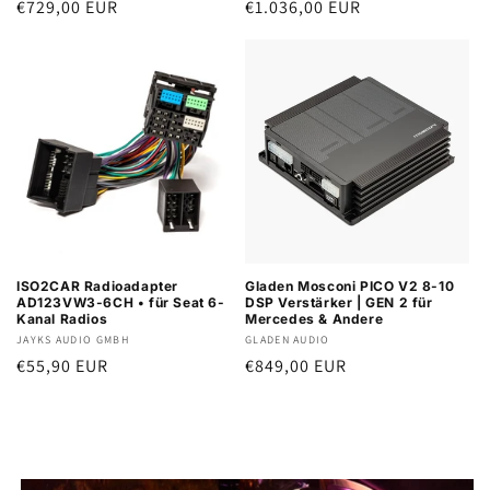
Normaler
€729,00 EUR
Normaler
€1.036,00 EUR
Preis
Preis
ISO2CAR Radioadapter
Gladen Mosconi PICO V2 8-10
AD123VW3-6CH • für Seat 6-
DSP Verstärker | GEN 2 für
Kanal Radios
Mercedes & Andere
Anbieter:
JAYKS AUDIO GMBH
Anbieter:
GLADEN AUDIO
Normaler
€55,90 EUR
Normaler
€849,00 EUR
Preis
Preis