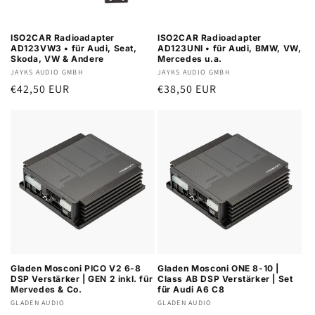
ISO2CAR Radioadapter
ISO2CAR Radioadapter
AD123VW3 • für Audi, Seat,
AD123UNI • für Audi, BMW, VW,
Skoda, VW & Andere
Mercedes u.a.
Anbieter:
JAYKS AUDIO GMBH
Anbieter:
JAYKS AUDIO GMBH
Normaler
€42,50 EUR
Normaler
€38,50 EUR
Preis
Preis
Gladen Mosconi PICO V2 6-8
Gladen Mosconi ONE 8-10 |
DSP Verstärker | GEN 2 inkl. für
Class AB DSP Verstärker | Set
Mervedes & Co.
für Audi A6 C8
Anbieter:
GLADEN AUDIO
Anbieter:
GLADEN AUDIO