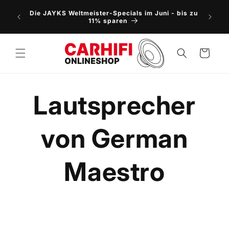
Direkt
NEU: 5
zum
Die JAYKS Weltmeister-Specials im Juni - bis zu
Vorbes
Inhalt
11% sparen
Warenkorb
Lautsprecher
von German
Maestro