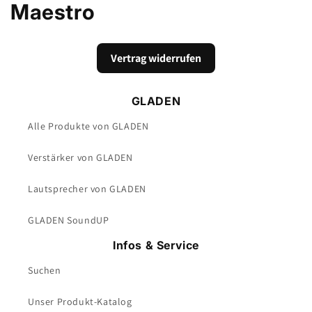
a
Maestro
t
Vertrag widerrufen
e
g
GLADEN
o
Alle Produkte von GLADEN
r
Verstärker von GLADEN
i
Lautsprecher von GLADEN
e
GLADEN SoundUP
:
Infos & Service
Suchen
Unser Produkt-Katalog