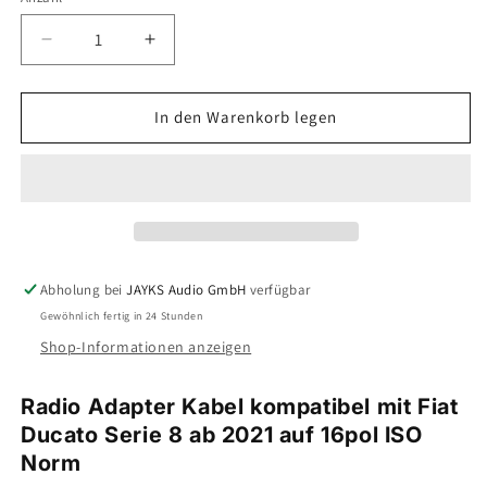
Verringere
Erhöhe
die
die
Menge
Menge
für
für
In den Warenkorb legen
ISO-
ISO-
Radio
Radio
Adapter
Adapter
Kabel
Kabel
auf
auf
16pol
16pol
ISO
ISO
Abholung bei
JAYKS Audio GmbH
verfügbar
Norm
Norm
Gewöhnlich fertig in 24 Stunden
|
|
Fiat
Fiat
Shop-Informationen anzeigen
Ducato
Ducato
neu
neu
Radio Adapter Kabel kompatibel mit Fiat
Ducato Serie 8 ab 2021 auf 16pol ISO
Norm