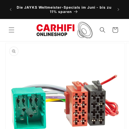
Direkt
NEU: 5
zum
Die JAYKS Weltmeister-Specials im Juni - bis zu
Vorbes
Inhalt
11% sparen
Warenkorb
oduktinformationen
ringen