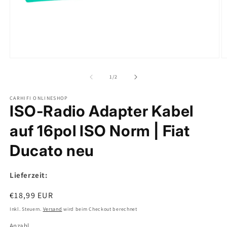
Medien
M
1
2
in
in
von
1
/
2
Modal
M
öffnen
ö
CARHIFI ONLINESHOP
ISO-Radio Adapter Kabel
auf 16pol ISO Norm | Fiat
Ducato neu
Lieferzeit:
Normaler
€18,99 EUR
Preis
Inkl. Steuern.
Versand
wird beim Checkout berechnet
Anzahl