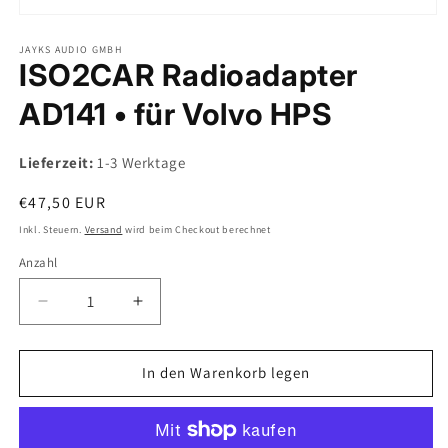
Medien
1
in
JAYKS AUDIO GMBH
ISO2CAR Radioadapter
Modal
öffnen
AD141 • für Volvo HPS
Lieferzeit:
1-3 Werktage
Normaler
€47,50 EUR
Preis
Inkl. Steuern.
Versand
wird beim Checkout berechnet
Anzahl
Verringere
Erhöhe
die
die
Menge
Menge
für
für
In den Warenkorb legen
ISO2CAR
ISO2CAR
Radioadapter
Radioadapter
AD141
AD141