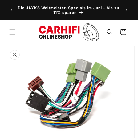
Direkt
NEU: 5
zum
Die JAYKS Weltmeister-Specials im Juni - bis zu
Vorbes
Inhalt
11% sparen
Warenkorb
oduktinformationen
ringen