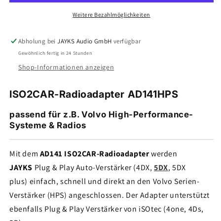
•
•
für
für
Weitere Bezahlmöglichkeiten
Volvo
Volvo
HPS
HPS
Abholung bei
JAYKS Audio GmbH
verfügbar
Gewöhnlich fertig in 24 Stunden
Shop-Informationen anzeigen
ISO2CAR-Radioadapter AD141HPS
passend für z.B. Volvo High-Performance-
Systeme & Radios
Mit dem
AD141 ISO2CAR-Radioadapter
werden
JAYKS
Plug & Play Auto-Verstärker (4DX,
5DX
, 5DX
plus) einfach, schnell und direkt an den Volvo Serien-
Verstärker (HPS) angeschlossen. Der Adapter unterstützt
ebenfalls Plug & Play Verstärker von iSOtec (4one, 4Ds,