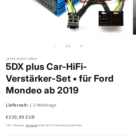
Medien
M
1
2
in
in
von
1
/
3
Modal
M
öffnen
ö
JAYKS AUDIO GMBH
5DX plus Car-HiFi-
Verstärker-Set • für Ford
Mondeo ab 2019
Lieferzeit:
1-3 Werktage
Normaler
€339,99 EUR
Preis
Inkl. Steuern.
Versand
wird beim Checkout berechnet