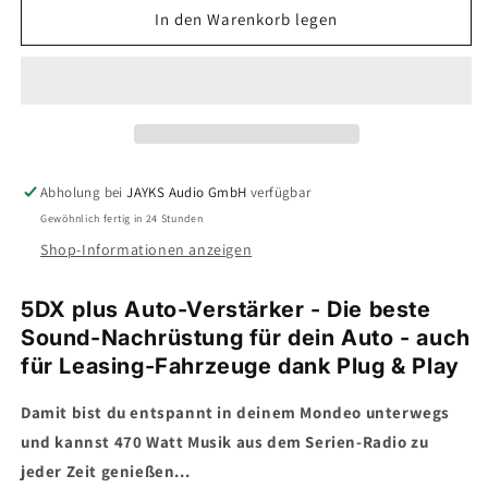
für
für
In den Warenkorb legen
5DX
5DX
plus
plus
Car-
Car-
HiFi-
HiFi-
Verstärker-
Verstärker-
Set
Set
•
•
Abholung bei
JAYKS Audio GmbH
verfügbar
für
für
Gewöhnlich fertig in 24 Stunden
Ford
Ford
Mondeo
Mondeo
Shop-Informationen anzeigen
ab
ab
2019
2019
5DX plus Auto-Verstärker - Die beste
Sound-Nachrüstung für dein Auto - auch
für Leasing-Fahrzeuge dank Plug & Play
Damit bist du entspannt in deinem Mondeo unterwegs
und kannst 470 Watt Musik aus dem Serien-Radio zu
jeder Zeit genießen...