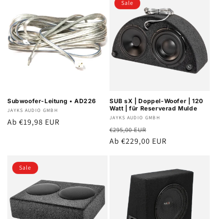
Sale
Subwoofer-Leitung • AD226
SUB sX | Doppel-Woofer | 120
Watt | für Reserverad Mulde
Anbieter:
JAYKS AUDIO GMBH
Anbieter:
JAYKS AUDIO GMBH
Normaler
Ab €19,98 EUR
Normaler
Verkaufspreis
€295,00 EUR
Preis
Preis
Ab €229,00 EUR
Sale