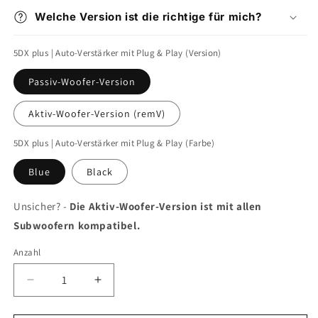
Welche Version ist die richtige für mich?
5DX plus | Auto-Verstärker mit Plug & Play (Version)
Passiv-Woofer-Version
Aktiv-Woofer-Version (remV)
5DX plus | Auto-Verstärker mit Plug & Play (Farbe)
Blue
Black
Unsicher? -
Die Aktiv-Woofer-Version ist mit allen
Subwoofern kompatibel.
Anzahl
Verringere
Erhöhe
die
die
Menge
Menge