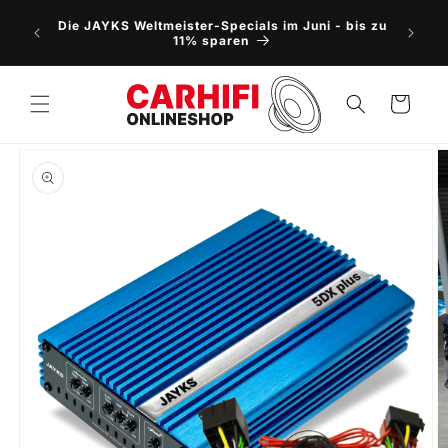
Direkt
NEU: 5
zum
Die JAYKS Weltmeister-Specials im Juni - bis zu
Vorbes
Inhalt
11% sparen
Warenkorb
oduktinformationen
ringen