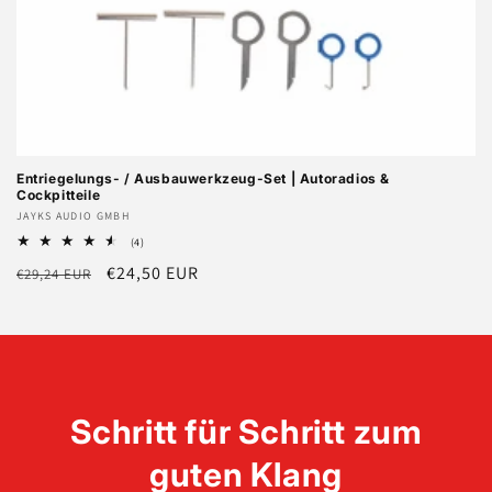
Entriegelungs- / Ausbauwerkzeug-Set | Autoradios &
Cockpitteile
Anbieter:
JAYKS AUDIO GMBH
4
(4)
Bewertungen
Normaler
Verkaufspreis
€24,50 EUR
€29,24 EUR
insgesamt
Preis
Schritt für Schritt zum
guten Klang