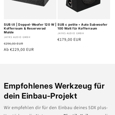
SUB tX | Doppel-Woofer 120 W |
SUB c petite • Auto Subwoofer
Kofferraum & Reserverad
100 Watt für Kofferraum
Mulde
Anbieter:
JAYKS AUDIO GMBH
Anbieter:
JAYKS AUDIO GMBH
Normaler
€179,00 EUR
Normaler
Verkaufspreis
€296,00 EUR
Preis
Preis
Ab €229,00 EUR
Empfohlenes Werkzeug für
dein Einbau-Projekt
Wir empfehlen dir für den Einbau deines 5DX plus-