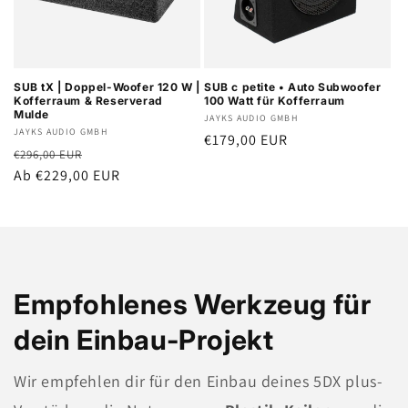
SUB tX | Doppel-Woofer 120 W |
SUB c petite • Auto Subwoofer
Kofferraum & Reserverad
100 Watt für Kofferraum
Mulde
Anbieter:
JAYKS AUDIO GMBH
Anbieter:
JAYKS AUDIO GMBH
Normaler
€179,00 EUR
Normaler
Verkaufspreis
€296,00 EUR
Preis
Preis
Ab €229,00 EUR
Empfohlenes Werkzeug für
dein Einbau-Projekt
Wir empfehlen dir für den Einbau deines 5DX plus-