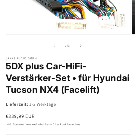
Medien
M
1
2
in
in
von
1
/
3
Modal
M
öffnen
ö
JAYKS AUDIO GMBH
5DX plus Car-HiFi-
Verstärker-Set • für Hyundai
Tucson NX4 (Facelift)
Lieferzeit:
1-3 Werktage
Normaler
€339,99 EUR
Preis
Inkl. Steuern.
Versand
wird beim Checkout berechnet