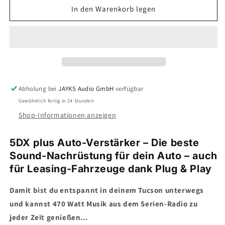
für
für
In den Warenkorb legen
5DX
5DX
plus
plus
Car-
Car-
HiFi-
HiFi-
Verstärker-
Verstärker-
Set
Set
•
•
Abholung bei
JAYKS Audio GmbH
verfügbar
für
für
Gewöhnlich fertig in 24 Stunden
Hyundai
Hyundai
Tucson
Tucson
Shop-Informationen anzeigen
NX4
NX4
(Facelift)
(Facelift)
5DX plus Auto-Verstärker – Die beste
Sound-Nachrüstung für dein Auto – auch
für Leasing-Fahrzeuge dank Plug & Play
Damit bist du entspannt in deinem Tucson unterwegs
und kannst 470 Watt Musik aus dem Serien-Radio zu
jeder Zeit genießen...