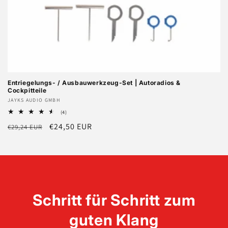
Entriegelungs- / Ausbauwerkzeug-Set | Autoradios &
Cockpitteile
Anbieter:
JAYKS AUDIO GMBH
4
(4)
Bewertungen
Normaler
Verkaufspreis
€24,50 EUR
€29,24 EUR
insgesamt
Preis
Schritt für Schritt zum
guten Klang