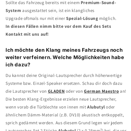
Sollte das Fahrzeug bereits mit einem
Premium-Sound-
System
ausgestattet sein, ist ein klangliches
Upgrade oftmals nur mit einer
Spezial-Lösung
möglich.
In diesen Fällen nimm bitte vor dem Kauf des Sets
Kontakt mit uns auf!
Ich möchte den Klang meines Fahrzeugs noch
weiter verfeinern. Welche Möglichkeiten habe
ich dazu?
Du kannst deine Original-Lautsprecher durch höherwertige
Systeme bzw. Einzel-Speaker ersetzen. Schau dir doch dazu
die Lautsprecher von
GLADEN
oder von
German Maestro
an!
Die besten Klang-Ergebnisse erzielen neue Lautsprecher,
wenn vorab die Türblechte von innen mit
Alubutyl
oder
ähnlichem Dämm-Material (z.B. DV10) akustisch entkoppelt,
sprich gedämmt werden. Aus diesem Grund legen wir jedem
Lautsprecher-Set 2 Stücke
Alubutyl
(2 x 0,25mm²) bei, die vor