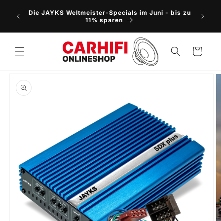
Direkt
NEU: 5
zum
Die JAYKS Weltmeister-Specials im Juni - bis zu
Vorbes
Inhalt
11% sparen
Warenkorb
oduktinformationen
ringen