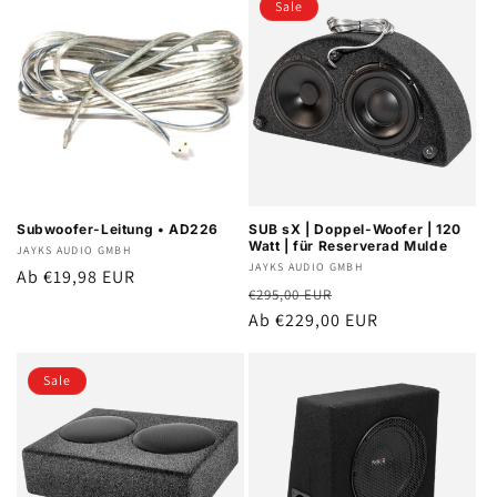
Sale
Subwoofer-Leitung • AD226
SUB sX | Doppel-Woofer | 120
Watt | für Reserverad Mulde
Anbieter:
JAYKS AUDIO GMBH
Anbieter:
JAYKS AUDIO GMBH
Normaler
Ab €19,98 EUR
Normaler
Verkaufspreis
€295,00 EUR
Preis
Preis
Ab €229,00 EUR
Sale