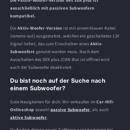
Die Passiv-Woofer-Version des 5DX plus ist
ausschließlich mit passiven Subwoofern
kompatibel.
Die
Aktiv-Woofer-Version
ist mit einem blauen Kabel
(remote-out) ausgestattet, welches ein geschaltetes 12V
Signal liefert, das zum Einschalten eines
Aktiv-
Subwoofers
genutzt werden muss. Nach dem
Ausschalten des 5DX plus
(CAN-Bus ist offline)
wird
auch der Subwoofer deaktiviert.
Du bist noch auf der Suche nach
einem Subwoofer?
Gute Neuigkeiten für dich: Wir verkaufen im
Car-Hifi-
Onlineshop
sowohl
passive Subwoofer
, als auch
aktive Subwoofer
.
Du findest deinen neuen Tieftöner ganz bestimmt bei