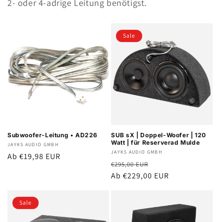
2- oder 4-adrige Leitung benötigst.
Sale
Subwoofer-Leitung • AD226
SUB sX | Doppel-Woofer | 120
Watt | für Reserverad Mulde
Anbieter:
JAYKS AUDIO GMBH
Anbieter:
JAYKS AUDIO GMBH
Normaler
Ab €19,98 EUR
Normaler
Verkaufspreis
€295,00 EUR
Preis
Preis
Ab €229,00 EUR
Sale