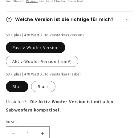
Preis
Inkl. Steuern.
Versand
wird beim Checkout berechnet
Welche Version ist die richtige für mich?
5DX plus | 470 Watt Auto Verstärker (Version)
Passiv-Woofer-Version
Aktiv-Woofer-Version (remV)
5DX plus | 470 Watt Auto Verstärker (Farbe)
Blue
Black
Unsicher? -
Die Aktiv-Woofer-Version ist mit allen
Subwoofern kompatibel.
Anzahl
Verringere
Erhöhe