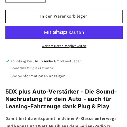
die
die
Menge
Menge
für
für
In den Warenkorb legen
5DX
5DX
plus
plus
Car-
Car-
HiFi-
HiFi-
Verstärker-
Verstärker-
Weitere Bezahlmöglichkeiten
Set
Set
•
•
Abholung bei
JAYKS Audio GmbH
verfügbar
für
für
Gewöhnlich fertig in 24 Stunden
Mercedes
Mercedes
A-
A-
Shop-Informationen anzeigen
Klasse
Klasse
mit
mit
5DX plus Auto-Verstärker - Die Sound-
MBUX
MBUX
Nachrüstung für dein Auto - auch für
(W177)
(W177)
Leasing-Fahrzeuge dank Plug & Play
Damit bist du entspannt in deiner A-Klasse unterwegs
und kannst 470 Watt Musik aus dem Serien-Radio zu