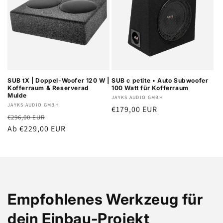
SUB tX | Doppel-Woofer 120 W |
SUB c petite • Auto Subwoofer
Kofferraum & Reserverad
100 Watt für Kofferraum
Mulde
Anbieter:
JAYKS AUDIO GMBH
Anbieter:
JAYKS AUDIO GMBH
Normaler
€179,00 EUR
Normaler
Verkaufspreis
€296,00 EUR
Preis
Preis
Ab €229,00 EUR
Empfohlenes Werkzeug für
dein Einbau-Projekt