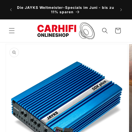
Direkt
NEU: 5
zum
Die JAYKS Weltmeister-Specials im Juni - bis zu
Vorbes
Inhalt
11% sparen
Warenkorb
oduktinformationen
ringen