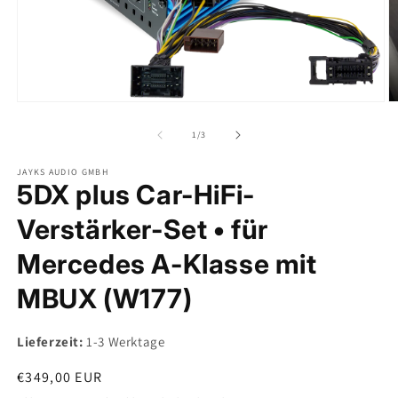
Medien
M
1
2
in
in
von
1
/
3
Modal
M
öffnen
ö
JAYKS AUDIO GMBH
5DX plus Car-HiFi-
Verstärker-Set • für
Mercedes A-Klasse mit
MBUX (W177)
Lieferzeit:
1-3 Werktage
Normaler
€349,00 EUR