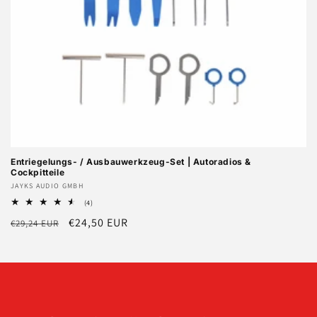
Entriegelungs- / Ausbauwerkzeug-Set | Autoradios &
Cockpitteile
Anbieter:
JAYKS AUDIO GMBH
4
(4)
Bewertungen
Normaler
Verkaufspreis
€24,50 EUR
€29,24 EUR
insgesamt
Preis