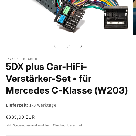
Medien
M
1
2
in
in
von
1
/
3
Modal
M
öffnen
ö
JAYKS AUDIO GMBH
5DX plus Car-HiFi-
Verstärker-Set • für
Mercedes C-Klasse (W203)
Lieferzeit:
1-3 Werktage
Normaler
€339,99 EUR
Preis
Inkl. Steuern.
Versand
wird beim Checkout berechnet