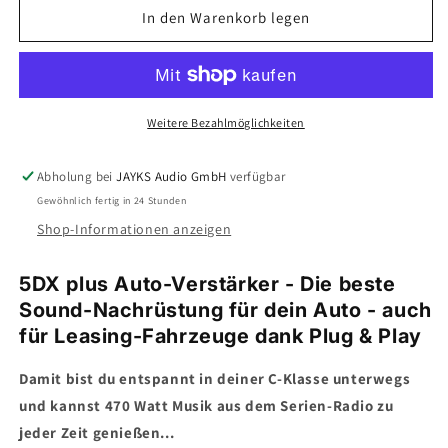
für
für
In den Warenkorb legen
5DX
5DX
plus
plus
Car-
Car-
HiFi-
HiFi-
Verstärker-
Verstärker-
Weitere Bezahlmöglichkeiten
Set
Set
•
•
Abholung bei
JAYKS Audio GmbH
verfügbar
für
für
Gewöhnlich fertig in 24 Stunden
Mercedes
Mercedes
C-
C-
Shop-Informationen anzeigen
Klasse
Klasse
(W203)
(W203)
5DX plus Auto-Verstärker - Die beste
Sound-Nachrüstung für dein Auto - auch
für Leasing-Fahrzeuge dank Plug & Play
Damit bist du entspannt in deiner C-Klasse unterwegs
und kannst 470 Watt Musik aus dem Serien-Radio zu
jeder Zeit genießen...