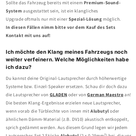
Sollte das Fahrzeug bereits mit einem
Premium-Sound-
System
ausgestattet sein, ist ein klangliches
Upgrade oftmals nur mit einer
Spezial-Lösung
möglich.
In diesen Fällen nimm bitte vor dem Kauf des Sets
Kontakt mit uns auf!
Ich möchte den Klang meines Fahrzeugs noch
weiter verfeinern. Welche Möglichkeiten habe
ich dazu?
Du kannst deine Original-Lautsprecher durch höherwertige
Systeme bzw. Einzel-Speaker ersetzen. Schau dir doch dazu
die Lautsprecher von
GLADEN
oder von
German Maestro
an!
Die besten Klang-Ergebnisse erzielen neue Lautsprecher,
wenn vorab die Türblechte von innen mit
Alubutyl
oder
ähnlichem Dämm-Material (z.B. DV10) akustisch entkoppelt,
sprich gedämmt werden. Aus diesem Grund legen wir jedem
Lautsprecher-Set 2 Stücke
Alubutyl
(2 x 0,25mm²) bei, die vor