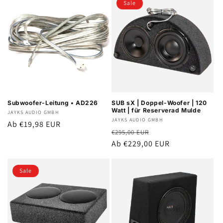
Sale
Subwoofer-Leitung • AD226
SUB sX | Doppel-Woofer | 120
Watt | für Reserverad Mulde
Anbieter:
JAYKS AUDIO GMBH
Anbieter:
JAYKS AUDIO GMBH
Normaler
Ab €19,98 EUR
Normaler
Verkaufspreis
€295,00 EUR
Preis
Preis
Ab €229,00 EUR
Sale