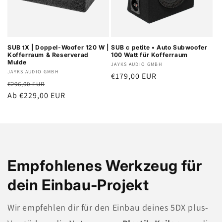
SUB tX | Doppel-Woofer 120 W |
SUB c petite • Auto Subwoofer
Kofferraum & Reserverad
100 Watt für Kofferraum
Mulde
Anbieter:
JAYKS AUDIO GMBH
Anbieter:
JAYKS AUDIO GMBH
Normaler
€179,00 EUR
Normaler
Verkaufspreis
€296,00 EUR
Preis
Preis
Ab €229,00 EUR
Empfohlenes Werkzeug für
dein Einbau-Projekt
Wir empfehlen dir für den Einbau deines 5DX plus-