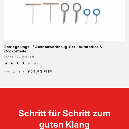
Entriegelungs- / Ausbauwerkzeug-Set | Autoradios &
Cockpitteile
Anbieter:
JAYKS AUDIO GMBH
4
(4)
Bewertungen
Normaler
Verkaufspreis
€24,50 EUR
€29,24 EUR
insgesamt
Preis
Schritt für Schritt zum
guten Klang