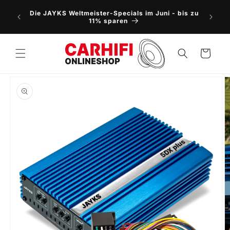
Direkt
NEU: 5
zum
Die JAYKS Weltmeister-Specials im Juni - bis zu
Vorbes
Inhalt
11% sparen
Warenkorb
oduktinformationen
ringen