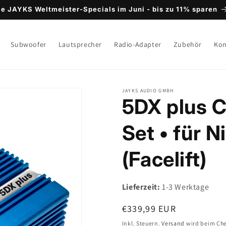
ie JAYKS Weltmeister-Specials im Juni - bis zu 11% sparen
Subwoofer
Lautsprecher
Radio-Adapter
Zubehör
Kon
JAYKS AUDIO GMBH
5DX plus C
Set • für N
(Facelift)
Lieferzeit:
1-3 Werktage
Normaler
€339,99 EUR
Preis
Inkl. Steuern.
Versand
wird beim Che