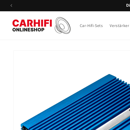
Direkt
D
zum
Inhalt
Car-Hifi-Sets
Verstärker
Zu
Produktinformationen
springen