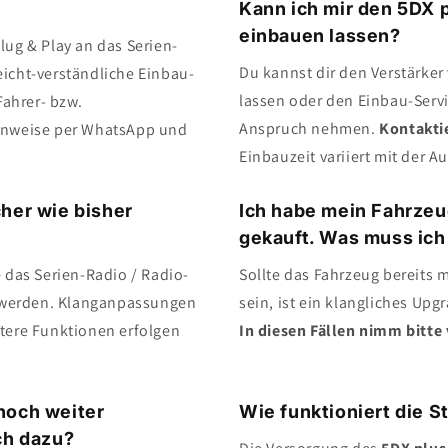
Kann ich mir den 5DX 
einbauen lassen?
lug & Play an das Serien-
Du kannst dir den Verstärke
eicht-verständliche Einbau-
lassen oder den Einbau-Serv
ahrer- bzw.
Anspruch nehmen.
Kontaktie
Hinweise per WhatsApp und
Einbauzeit variiert mit der A
her wie bisher
Ich habe mein Fahrze
gekauft. Was muss ic
 das Serien-Radio / Radio-
Sollte das Fahrzeug bereits 
t werden. Klanganpassungen
sein, ist ein klangliches Upg
itere Funktionen erfolgen
In diesen Fällen nimm bitte
noch weiter
Wie funktioniert die 
ch dazu?