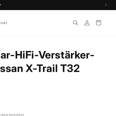
Einloggen
Warenkorb
takt
ar-HiFi-Verstärker-
issan X-Trail T32
ckout berechnet