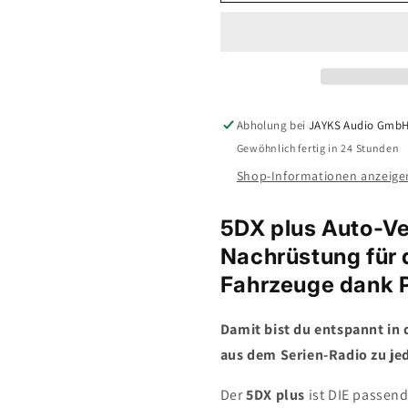
5DX
5DX
plus
plus
Car-
Car-
HiFi-
HiFi-
Verstärker-
Verstärker-
Set
Set
•
•
Abholung bei
JAYKS Audio Gmb
für
für
Gewöhnlich fertig in 24 Stunden
Nissan
Nissan
X-
X-
Shop-Informationen anzeige
Trail
Trail
T32
T32
5DX plus Auto-Ve
(Facelift)
(Facelift)
Nachrüstung für d
Fahrzeuge dank P
Damit bist du entspannt in
aus dem Serien-Radio zu jed
Der
5DX plus
ist DIE passen