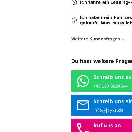
Ich fahre ein Leasing
Ich habe mein Fahrz
gekauft. Was muss ic
Weitere Kundenfragen...
Du hast weitere Frage
Schreib uns a
+49 160 8824544
Schreib uns ei
info@jayks.de
Ruf uns an