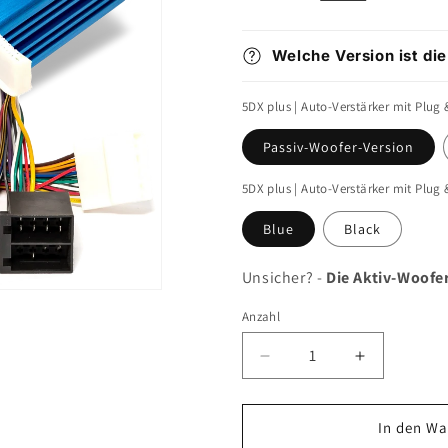
Welche Version ist die
5DX plus | Auto-Verstärker mit Plug 
Passiv-Woofer-Version
5DX plus | Auto-Verstärker mit Plug 
Blue
Black
Unsicher? -
Die Aktiv-Woofe
Anzahl
Verringere
Erhöhe
die
die
Menge
Menge
für
für
In den Wa