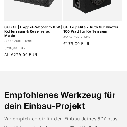
SUB tX | Doppel-Woofer 120 W |
SUB c petite • Auto Subwoofer
Kofferraum & Reserverad
100 Watt für Kofferraum
Mulde
Anbieter:
JAYKS AUDIO GMBH
Anbieter:
JAYKS AUDIO GMBH
Normaler
€179,00 EUR
Normaler
Verkaufspreis
€296,00 EUR
Preis
Preis
Ab €229,00 EUR
Empfohlenes Werkzeug für
dein Einbau-Projekt
Wir empfehlen dir für den Einbau deines 5DX plus-