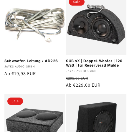
Sale
Subwoofer-Leitung • AD226
SUB sX | Doppel-Woofer | 120
Watt | für Reserverad Mulde
Anbieter:
JAYKS AUDIO GMBH
Anbieter:
JAYKS AUDIO GMBH
Normaler
Ab €19,98 EUR
Normaler
Verkaufspreis
€295,00 EUR
Preis
Preis
Ab €229,00 EUR
Sale