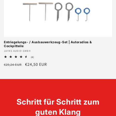
Entriegelungs- / Ausbauwerkzeug-Set | Autoradios &
Cockpitteile
Anbieter:
JAYKS AUDIO GMBH
4
(4)
Bewertungen
Normaler
Verkaufspreis
€24,50 EUR
€29,24 EUR
insgesamt
Preis
Schritt für Schritt zum
guten Klang