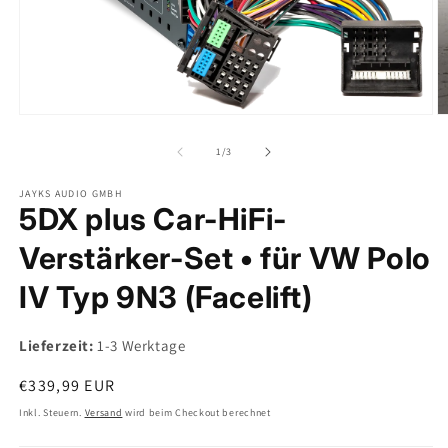
Medien
M
1
2
in
in
von
1
/
3
Modal
M
öffnen
ö
JAYKS AUDIO GMBH
5DX plus Car-HiFi-
Verstärker-Set • für VW Polo
IV Typ 9N3 (Facelift)
Lieferzeit:
1-3 Werktage
Normaler
€339,99 EUR
Preis
Inkl. Steuern.
Versand
wird beim Checkout berechnet