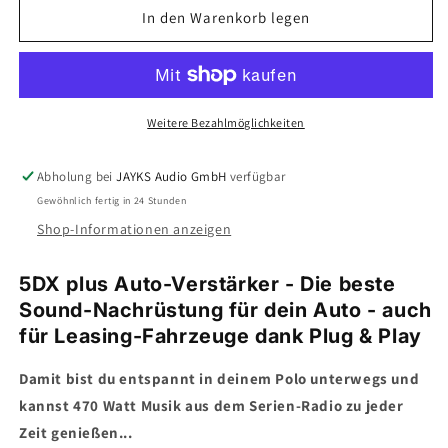
für
für
In den Warenkorb legen
5DX
5DX
plus
plus
Car-
Car-
HiFi-
HiFi-
Verstärker-
Verstärker-
Weitere Bezahlmöglichkeiten
Set
Set
•
•
Abholung bei
JAYKS Audio GmbH
verfügbar
für
für
Gewöhnlich fertig in 24 Stunden
VW
VW
Polo
Polo
Shop-Informationen anzeigen
IV
IV
Typ
Typ
5DX plus Auto-Verstärker - Die beste
9N3
9N3
Sound-Nachrüstung für dein Auto - auch
(Facelift)
(Facelift)
für Leasing-Fahrzeuge dank Plug & Play
Damit bist du entspannt in deinem Polo unterwegs und
kannst 470 Watt Musik aus dem Serien-Radio zu jeder
Zeit genießen...