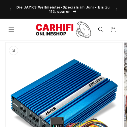
Direkt
NEU: 5
zum
Die JAYKS Weltmeister-Specials im Juni - bis zu
Vorbes
Inhalt
11% sparen
Warenkorb
oduktinformationen
ringen